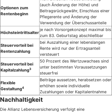
(auch Änderung der Höhe) und
Optionen zum
Beitragsrückgewähr, Einschluss einer
Rentenbeginn
Pflegerente und Änderung der
Verwendung der Überschussanteile
je nach Vorsorge­konzept maximal bis
Höchsteintrittsalter
zum 83. Geburts­tag abschließbar
bei Auszahlung einer lebens­langen
Steuervorteil bei
Rente wird nur der Ertrags­anteil
Rentenzahlung
versteuert
50 Prozent des Wert­zuwachses sind
Steuervorteil bei
unter bestimmten Voraus­setzungen
3
Kapitalzahlung
steuerfrei
Beiträge aussetzen, herabsetzen oder
Flexible
erhöhen sowie individuelle
4
Gestaltung
Zuzahlungen oder Kapital­entnahme
Nachhaltigkeit
Die Allianz Lebensversicherung verfolgt eine