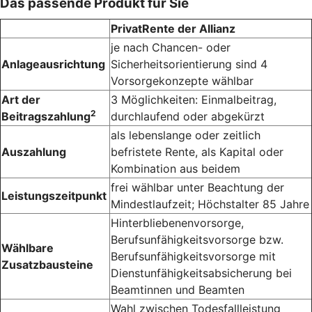
Das passende Produkt für Sie
PrivatRente der Allianz
je nach Chancen- oder
Anlageausrichtung
Sicherheitsorientierung sind 4
Vorsorge­konzepte wählbar
Art der
3 Möglichkeiten: Einmalbeitrag,
2
Beitragszahlung
durchlaufend oder abgekürzt
als lebenslange oder zeitlich
Auszahlung
befristete Rente, als Kapital oder
Kombination aus beidem
frei wählbar unter Beachtung der
Leistungszeitpunkt
Mindest­laufzeit; Höchst­alter 85 Jahre
Hinter­bliebenen­vorsorge,
Berufsunfähigkeitsvorsorge bzw.
Wählbare
Berufs­unfähigkeits­vorsorge mit
Zusatzbausteine
Dienst­unfähigkeits­absicherung bei
Beamtinnen und Beamten
Wahl zwischen Todesfallleistung