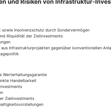
n und Risiken von Infrastruktur-Inve
t sowie Insolvenzschutz durch Sondervermögen
d Illiquidität der Zielinvestments
gungen
e aus Infrastrukturprojekten gegenüber konventionellen Anl
lagepolitik
e Werterhaltungsgarantie
ränkte Handelbarkeit
linvestments
en
er Zielinvestments
altigkeitsvorstellungen