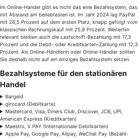
Im Online-Handel gibt es nicht das eine Bezahlsystem, das
mit Abstand am beliebtesten ist. Im Jahr 2024 lag PayPal
mit 28,5 Prozent auf dem ersten Platz, knapp gefolgt vom
klassischen Rechnungskauf mit 25,8 Prozent. Weiterhin
relevant bleiben auch die Lastschrift-Bezahlung mit 17,3
Prozent und die Debit- oder Kreditkarten-Zahlung mit 12,3
Prozent. Als Online-Händlerin oder Online-Händler sollten
Sie deshalb nicht auf ein einziges Bezahlsystem setzen.
Bezahlsysteme für den stationären
Handel
Bargeld
girocard (Debitkarte)
Mastercard, Visa, Diners Club, Discover, JCB, UPI,
American Express (Kreditkarten)
Maestro, V PAY (Internationale Debitkarten)
Apple Pay, Google Pay, Alipay, WeChat Pay (Bezahl-