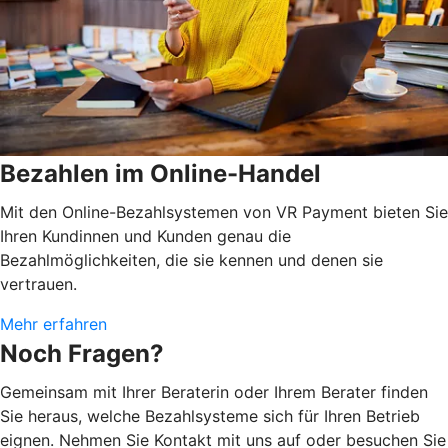
Bezahlen im Online-Handel
Mit den Online-Bezahlsystemen von VR Payment bieten Sie
Ihren Kundinnen und Kunden genau die
Bezahlmöglichkeiten, die sie kennen und denen sie
vertrauen.
Mehr erfahren
Noch Fragen?
Gemeinsam mit Ihrer Beraterin oder Ihrem Berater finden
Sie heraus, welche Bezahlsysteme sich für Ihren Betrieb
eignen. Nehmen Sie Kontakt mit uns auf oder besuchen Sie