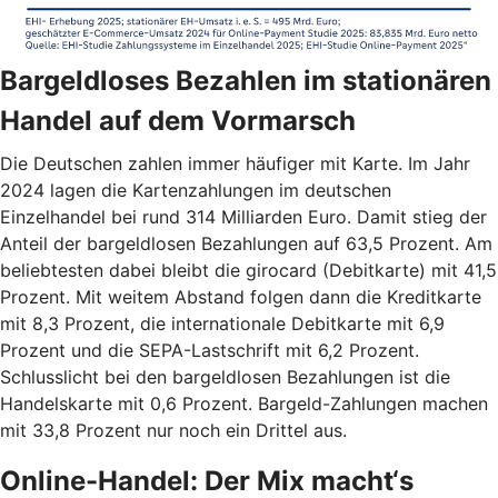
Bargeldloses Bezahlen im stationären
Handel auf dem Vormarsch
Die Deutschen zahlen immer häufiger mit Karte. Im Jahr
2024 lagen die Kartenzahlungen im deutschen
Einzelhandel bei rund 314 Milliarden Euro. Damit stieg der
Anteil der bargeldlosen Bezahlungen auf 63,5 Prozent. Am
beliebtesten dabei bleibt die girocard (Debitkarte) mit 41,5
Prozent. Mit weitem Abstand folgen dann die Kreditkarte
mit 8,3 Prozent, die internationale Debitkarte mit 6,9
Prozent und die SEPA-Lastschrift mit 6,2 Prozent.
Schlusslicht bei den bargeldlosen Bezahlungen ist die
Handelskarte mit 0,6 Prozent. Bargeld-Zahlungen machen
mit 33,8 Prozent nur noch ein Drittel aus.
Online-Handel: Der Mix macht‘s