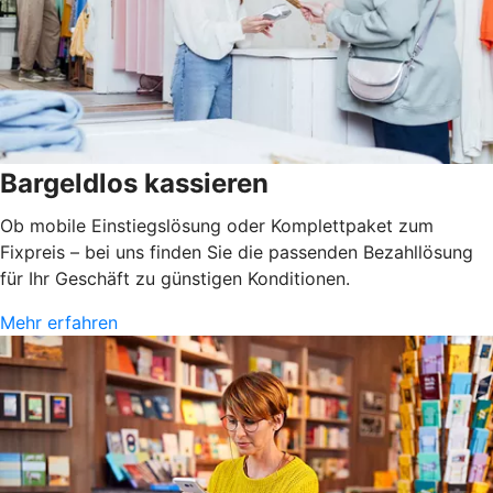
Bargeldlos kassieren
Ob mobile Einstiegslösung oder Komplettpaket zum
Fixpreis – bei uns finden Sie die passenden Bezahllösung
für Ihr Geschäft zu günstigen Konditionen.
Mehr erfahren