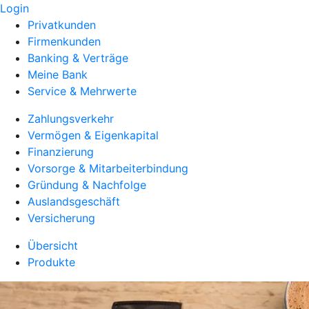
Login
Privatkunden
Firmenkunden
Banking & Verträge
Meine Bank
Service & Mehrwerte
Zahlungsverkehr
Vermögen & Eigenkapital
Finanzierung
Vorsorge & Mitarbeiterbindung
Gründung & Nachfolge
Auslandsgeschäft
Versicherung
Übersicht
Produkte