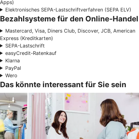
Apps)
Elektronisches SEPA-Lastschriftverfahren (SEPA ELV)
Bezahlsysteme für den Online-Handel
Mastercard, Visa, Diners Club, Discover, JCB, American
Express (Kreditkarten)
SEPA-Lastschrift
easyCredit-Ratenkauf
Klarna
PayPal
Wero
Das könnte interessant für Sie sein