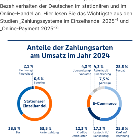
Bezahlverhalten der Deutschen im stationären und im
Online-Handel an. Hier lesen Sie das Wichtigste aus den
1
Studien „Zahlungssysteme im Einzelhandel 2025“
und
2
„Online-Payment 2025“
: