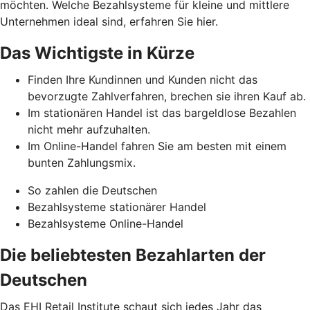
möchten. Welche Bezahlsysteme für kleine und mittlere
Unternehmen ideal sind, erfahren Sie hier.
Das Wichtigste in Kürze
Finden Ihre Kundinnen und Kunden nicht das
bevorzugte Zahlverfahren, brechen sie ihren Kauf ab.
Im stationären Handel ist das bargeldlose Bezahlen
nicht mehr aufzuhalten.
Im Online-Handel fahren Sie am besten mit einem
bunten Zahlungsmix.
So zahlen die Deutschen
Bezahlsysteme stationärer Handel
Bezahlsysteme Online-Handel
Die beliebtesten Bezahlarten der
Deutschen
Das EHI Retail Institute schaut sich jedes Jahr das