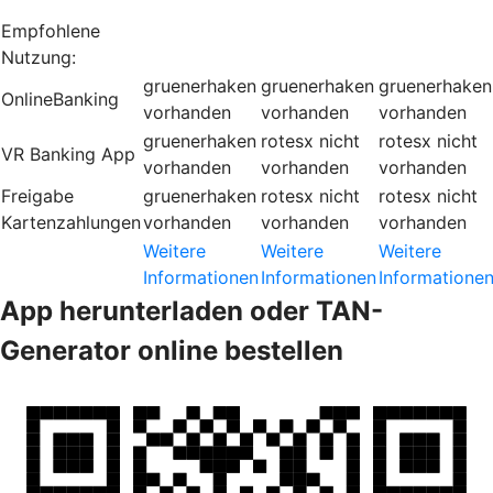
Empfohlene
Nutzung:
gruenerhaken
gruenerhaken
gruenerhaken
OnlineBanking
vorhanden
vorhanden
vorhanden
gruenerhaken
rotesx
nicht
rotesx
nicht
VR Banking App
vorhanden
vorhanden
vorhanden
Freigabe
gruenerhaken
rotesx
nicht
rotesx
nicht
Kartenzahlungen
vorhanden
vorhanden
vorhanden
Weitere
Weitere
Weitere
Informationen
Informationen
Informatione
App herunterladen oder TAN-
Generator online bestellen